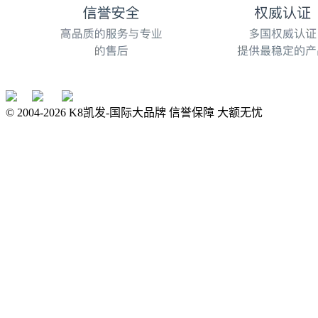
© 2004-
2026
K8凯发-国际大品牌 信誉保障 大额无忧