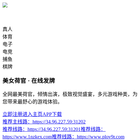
真人
体育
电子
电竞
捕鱼
棋牌
美女荷官 · 在线发牌
全网最美荷官，倾情出演，极致视觉盛宴，多元游戏种类，为
您带来最舒心的游戏体验。
立即注册
进入主页
APP下载
推荐主线路：
https://34.96.227.59:31202
推荐线路：
https://34.96.227.59:31201
推荐线路：
https://www.1nzkex.com
推荐线路：
https://www.plov9r.com