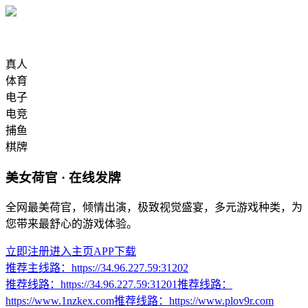
真人
体育
电子
电竞
捕鱼
棋牌
美女荷官 · 在线发牌
全网最美荷官，倾情出演，极致视觉盛宴，多元游戏种类，为
您带来最舒心的游戏体验。
立即注册
进入主页
APP下载
推荐主线路：
https://34.96.227.59:31202
推荐线路：
https://34.96.227.59:31201
推荐线路：
https://www.1nzkex.com
推荐线路：
https://www.plov9r.com