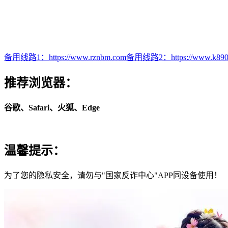
备用线路
1
：
https://www.rznbm.com
备用线路
2
：
https://www.k89
推荐浏览器：
谷歌、Safari、火狐、Edge
温馨提示：
为了您的隐私安全，请勿与"国家反诈中心"APP同设备使用！