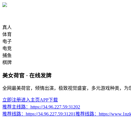
真人
体育
电子
电竞
捕鱼
棋牌
美女荷官 · 在线发牌
全网最美荷官，倾情出演，极致视觉盛宴，多元游戏种类，为
立即注册
进入主页
APP下载
推荐主线路：
https://34.96.227.59:31202
推荐线路：
https://34.96.227.59:31201
推荐线路：
https://www.1nz