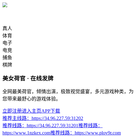
真人
体育
电子
电竞
捕鱼
棋牌
美女荷官 · 在线发牌
全网最美荷官，倾情出演，极致视觉盛宴，多元游戏种类，为
您带来最舒心的游戏体验。
立即注册
进入主页
APP下载
推荐主线路：
https://34.96.227.59:31202
推荐线路：
https://34.96.227.59:31201
推荐线路：
https://www.1nzkex.com
推荐线路：
https://www.plov9r.com