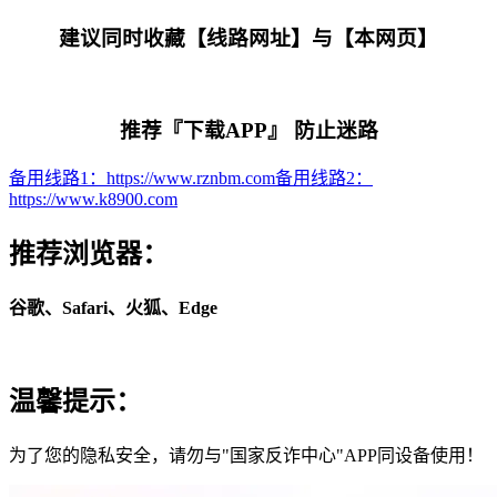
建议同时收藏【线路网址】与【本网页】
推荐『下载APP』 防止迷路
备用线路
1
：
https://www.rznbm.com
备用线路
2
：
https://www.k8900.com
推荐浏览器：
谷歌、Safari、火狐、Edge
温馨提示：
为了您的隐私安全，请勿与"国家反诈中心"APP同设备使用！