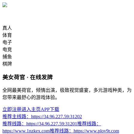
真人
体育
电子
电竞
捕鱼
棋牌
美女荷官 · 在线发牌
全网最美荷官，倾情出演，极致视觉盛宴，多元游戏种类，为
您带来最舒心的游戏体验。
立即注册
进入主页
APP下载
推荐主线路：
https://34.96.227.59:31202
推荐线路：
https://34.96.227.59:31201
推荐线路：
https://www.1nzkex.com
推荐线路：
https://www.plov9r.com