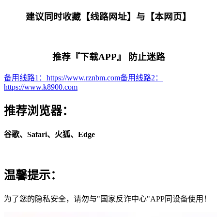
建议同时收藏【线路网址】与【本网页】
推荐『下载APP』 防止迷路
备用线路
1
：
https://www.rznbm.com
备用线路
2
：
https://www.k8900.com
推荐浏览器：
谷歌、Safari、火狐、Edge
温馨提示：
为了您的隐私安全，请勿与"国家反诈中心"APP同设备使用！