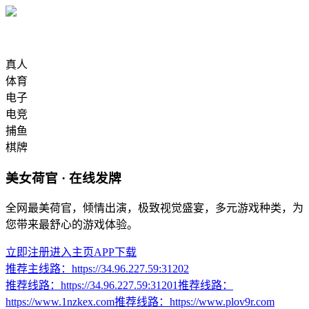
真人
体育
电子
电竞
捕鱼
棋牌
美女荷官 · 在线发牌
全网最美荷官，倾情出演，极致视觉盛宴，多元游戏种类，为
您带来最舒心的游戏体验。
立即注册
进入主页
APP下载
推荐主线路：
https://34.96.227.59:31202
推荐线路：
https://34.96.227.59:31201
推荐线路：
https://www.1nzkex.com
推荐线路：
https://www.plov9r.com