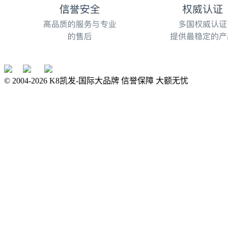
© 2004-
2026
K8凯发-国际大品牌 信誉保障 大额无忧