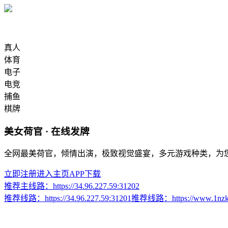
真人
体育
电子
电竞
捕鱼
棋牌
美女荷官 · 在线发牌
全网最美荷官，倾情出演，极致视觉盛宴，多元游戏种类，为
立即注册
进入主页
APP下载
推荐主线路：
https://34.96.227.59:31202
推荐线路：
https://34.96.227.59:31201
推荐线路：
https://www.1nz