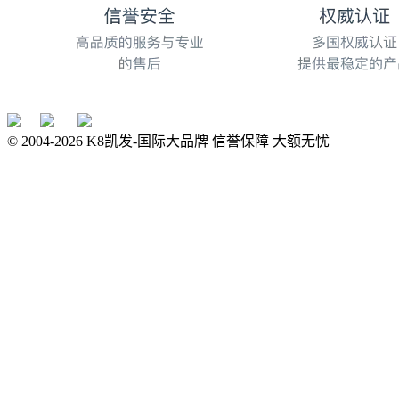
© 2004-
2026
K8凯发-国际大品牌 信誉保障 大额无忧