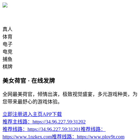
真人
体育
电子
电竞
捕鱼
棋牌
美女荷官 · 在线发牌
全网最美荷官，倾情出演，极致视觉盛宴，多元游戏种类，为
您带来最舒心的游戏体验。
立即注册
进入主页
APP下载
推荐主线路：
https://34.96.227.59:31202
推荐线路：
https://34.96.227.59:31201
推荐线路：
https://www.1nzkex.com
推荐线路：
https://www.plov9r.com