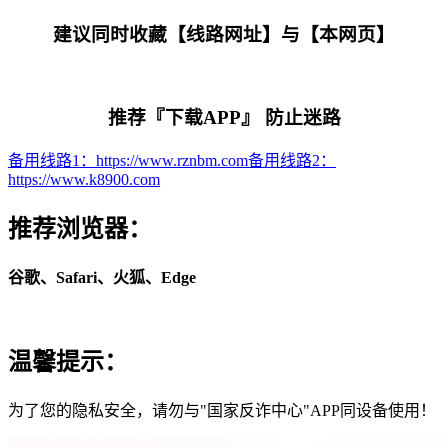
建议同时收藏【线路网址】与【本网页】
推荐『下载APP』 防止迷路
备用线路
1
：
https://www.rznbm.com
备用线路
2
：
https://www.k8900.com
推荐浏览器：
谷歌、Safari、火狐、Edge
温馨提示：
为了您的隐私安全，请勿与"国家反诈中心"APP同设备使用！