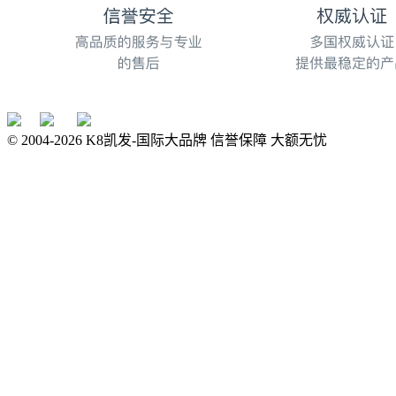
© 2004-
2026
K8凯发-国际大品牌 信誉保障 大额无忧